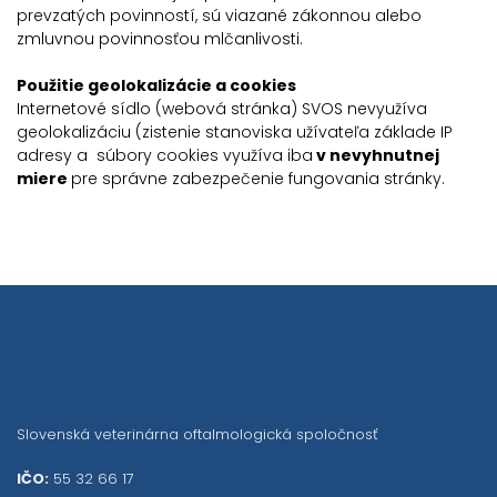
prevzatých povinností, sú viazané zákonnou alebo
zmluvnou povinnosťou mlčanlivosti.
Použitie geolokalizácie a cookies
Internetové sídlo (webová stránka) SVOS nevyužíva
geolokalizáciu (zistenie stanoviska užívateľa základe IP
adresy a súbory cookies využíva iba
v nevyhnutnej
miere
pre správne zabezpečenie fungovania stránky.
Slovenská veterinárna oftalmologická spoločnosť
IČO:
55 32 66 17