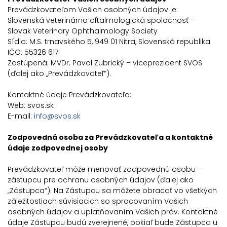
Prevádzkovateľom Vašich osobných údajov je:
Slovenská veterinárna oftalmologická spoločnosť –
Slovak Veterinary Ophthalmology Society
Sídlo: M.S. trnavského 5, 949 01 Nitra, Slovenská republika
IČO: 55326 617
Zastúpená: MVDr. Pavol Zubrický – viceprezident SVOS
(ďalej ako „Prevádzkovateľ“).
Kontaktné údaje Prevádzkovateľa:
Web: svos.sk
E-mail:
info@svos.sk
Zodpovedná osoba za Prevádzkovateľa a kontaktné
údaje zodpovednej osoby
Prevádzkovateľ môže menovať zodpovednú osobu –
zástupcu pre ochranu osobných údajov (ďalej ako
„Zástupca“). Na Zástupcu sa môžete obracať vo všetkých
záležitostiach súvisiacich so spracovaním Vašich
osobných údajov a uplatňovaním Vašich práv. Kontaktné
údaje Zástupcu budú zverejnené, pokiaľ bude Zástupca u