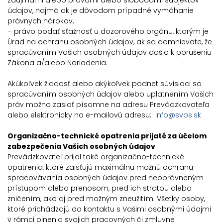
záujmami alebo právami alebo slobodami subjektov
údajov, najmä ak je dôvodom prípadné vymáhanie
právnych nárokov,
– právo podať sťažnosť u dozorového orgánu, ktorým je
Úrad na ochranu osobných údajov, ak sa domnievate, že
spracúvaním Vašich osobných údajov došlo k porušeniu
Zákona a/alebo Nariadenia.
Akúkoľvek žiadosť alebo akýkoľvek podnet súvisiaci so
spracúvaním osobných údajov alebo uplatnením Vašich
práv možno zaslať písomne na adresu Prevádzkovateľa
alebo elektronicky na e-mailovú adresu:
info@svos.sk
Organizačno-technické opatrenia prijaté za účelom
zabezpečenia Vašich osobných údajov
Prevádzkovateľ prijal také organizačno-technické
opatrenia, ktoré zaisťujú maximálnu možnú ochranu
spracovávania osobných údajov pred neoprávneným
prístupom alebo prenosom, pred ich stratou alebo
zničením, ako aj pred možným zneužitím. Všetky osoby,
ktoré prichádzajú do kontaktu s Vašimi osobnými údajmi
v rámci plnenia svojich pracovných či zmluvne