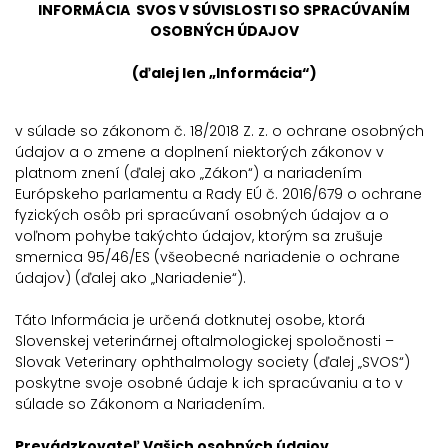
INFORMÁCIA SVOS V SÚVISLOSTI SO SPRACÚVANÍM
OSOBNÝCH ÚDAJOV
(ďalej len „Informácia“)
v súlade so zákonom č. 18/2018 Z. z. o ochrane osobných
údajov a o zmene a doplnení niektorých zákonov v
platnom znení (ďalej ako „Zákon“) a nariadením
Európskeho parlamentu a Rady EÚ č. 2016/679 o ochrane
fyzických osôb pri spracúvaní osobných údajov a o
voľnom pohybe takýchto údajov, ktorým sa zrušuje
smernica 95/46/ES (všeobecné nariadenie o ochrane
údajov) (ďalej ako „Nariadenie“).
Táto Informácia je určená dotknutej osobe, ktorá
Slovenskej veterinárnej oftalmologickej spoločnosti –
Slovak Veterinary ophthalmology society (ďalej „SVOS“)
poskytne svoje osobné údaje k ich spracúvaniu a to v
súlade so Zákonom a Nariadením.
Prevádzkovateľ Vašich osobných údajov